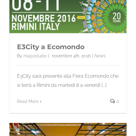
E3City a Ecomondo
By
mapostudio
|
novembre 4th, 2016
|
News
E3City sarà presente alla Fiera Ecomondo che
si terrà a Rimini da martedì 8 a venerdì [...]
Read More
0