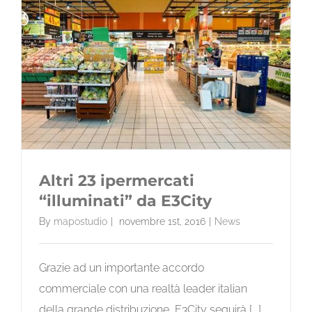
Altri 23 ipermercati
“illuminati” da E3City
By
mapostudio
|
novembre 1st, 2016
|
News
Grazie ad un importante accordo
commerciale con una realtà leader italian
della grande distribuzione, E3City seguirà [...]