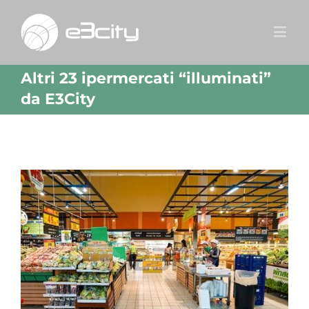
Altri 23 ipermercati “illuminati”
da E3City
View
Larger
Image